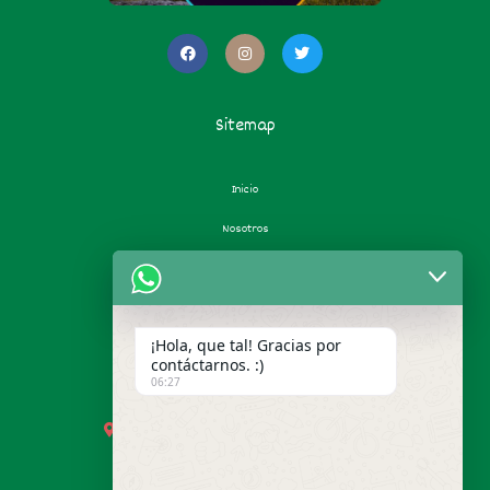
Sitemap
Inicio
Nosotros
Contacto
Contrato de Privacidad
¡Hola, que tal! Gracias por
Contact
contáctarnos. :)
06:27
Manuel Ruiz 300-a, Reforma, 68050 Oaxaca, Oax.
poing_poing@prodigy.net.mx